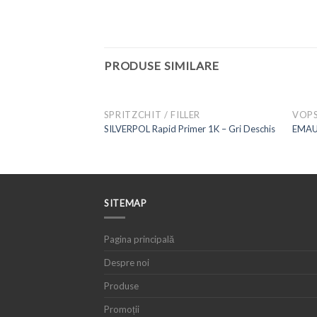
PRODUSE SIMILARE
UCTII
SPRITZCHIT / FILLER
VOPS
SILVERPOL Rapid Primer 1K – Gri Deschis
EMAUR
SITEMAP
Pagina principală
Despre noi
Produse
Promoții