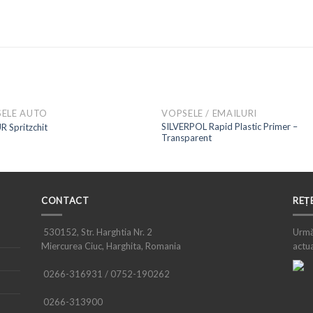
ELE AUTO
VOPSELE / EMAILURI
SILVERPOL Rapid Plastic Primer –
 Spritzchit
Transparent
CONTACT
REȚ
530152, Str. Harghtia Nr. 2
Urmăr
Miercurea Ciuc, Harghita, Romania
actua
0266-316931 / 0752-190262
0266-313900