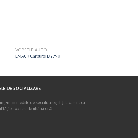
VOPSELE AUTO
EMAUR Carburol D2790
ELE DE SOCIALIZARE
iţi-ne în mediile de socializare şi fiţi la curent cu
lităţile noastre de ultimă oră!