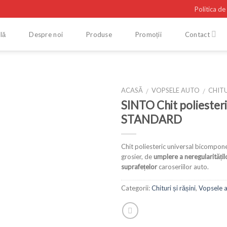
Politica de
lă
Despre noi
Produse
Promoții
Contact
ACASĂ
VOPSELE AUTO
CHITU
/
/
SINTO Chit poliester
STANDARD
Chit poliesteric universal bicompone
grosier, de
umplere a neregularitățilo
suprafețelor
caroseriilor auto.
Categorii:
Chituri și rășini
,
Vopsele 