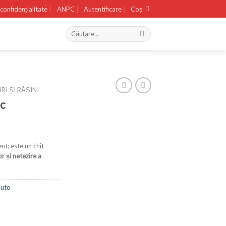
 confidențialitate
ANPC
Autentificare
Coș
RI ȘI RĂȘINI
ic
nt; este un chit
r și netezire a
auto